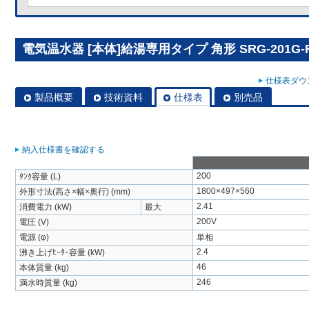
電気温水器 [本体]給湯専用タイプ 角形 SRG-201G-
仕様表ダウン
製品概要
技術資料
仕様表
別売品
納入仕様書を確認する
200
ﾀﾝｸ容量 (L)
1800×497×560
外形寸法(高さ×幅×奥行) (mm)
2.41
消費電力 (kW)
最大
200V
電圧 (V)
電源 (φ)
単相
2.4
沸き上げﾋｰﾀｰ容量 (kW)
46
本体質量 (kg)
246
満水時質量 (kg)