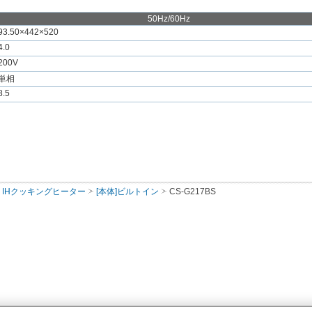
50Hz/60Hz
93.50×442×520
4.0
200V
単相
8.5
IHクッキングヒーター
[本体]ビルトイン
CS-G217BS