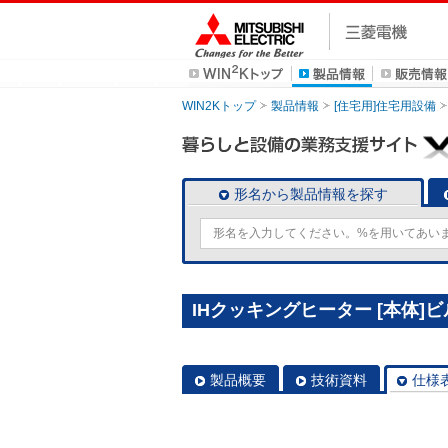
WIN2Kトップ
製品情報
[住宅用]住宅用設備
形名から製品情報を探す
IHクッキングヒーター [本体]ビル
製品概要
技術資料
仕様