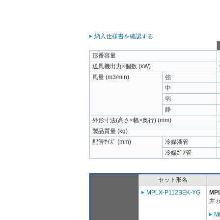
納入仕様書を確認する
形番容量
送風機出力×個数 (kW)
風量 (m3/min)
強
中
弱
静
外形寸法(高さ×幅×奥行) (mm)
製品質量 (kg)
配管ｻｲｽﾞ (mm)
冷媒液管
冷媒ｶﾞｽ管
セット形名
MPLX-P112BEK-YG
MP
井
M