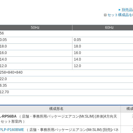
別売品
セット構成品を
50Hz
60Hz
56
0.05
0.05
18.0
18.0
16.0
16.0
14.0
14.0
12.0
12.0
258×840×840
22.0
6.35
12.70
構成形名
構
L-RP56BA
（ 店舗・事務所用パッケージエアコン(Mr.SLIM) [本体]4方向天
カセット形室内 ）
PLP-P160BWE
（ 店舗・事務所用パッケージエアコン(Mr.SLIM) [別売]パネ