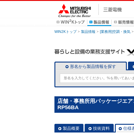
WIN2Kトップ
製品情報
[業務用]空調・換気
形名から製品情報を探す
店舗・事務所用パッケージエアコン(
RP56BA
製品概要
技術資料
仕様