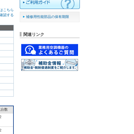
はこちら
確認する
補修用性能部品の保有期限
関連リンク
成台数
2
2