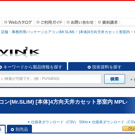
店舗・事務所用パッケージエアコン(Mr.SLIM)
[本体]4方向天井カセット形室内
キーワードから製品情報を探す
技術資料を探す
Mr.SLIM) [本体]4方向天井カセット形室内 MPL-
仕様表ダウンロード（CSV） 50Hz
仕様表ダウンロード（CSV）
表
別売品