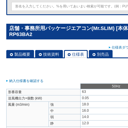
店舗・事務所用パッケージエアコン(Mr.SLIM) [本
RP63BA2
仕様表ダウ
製品概要
技術資料
仕様表
別売品
納入仕様書を確認する
50Hz
63
形番容量
0.05
送風機出力×個数 (kW)
18.0
風量 (m3/min)
強
16.0
中
14.0
弱
12.0
静