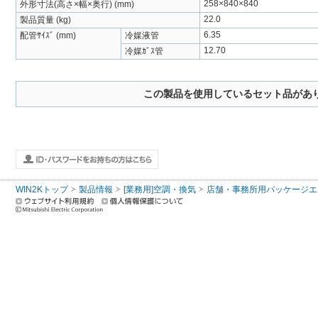
258×840×840
外形寸法(高さ×幅×奥行) (mm)
22.0
製品質量 (kg)
6.35
配管ｻｲｽﾞ (mm)
冷媒液管
12.70
冷媒ｶﾞｽ管
この製品を使用しているセット品があ
WIN2Kトップ
製品情報
[業務用]空調・換気
店舗・事務所用パッケージエアコン