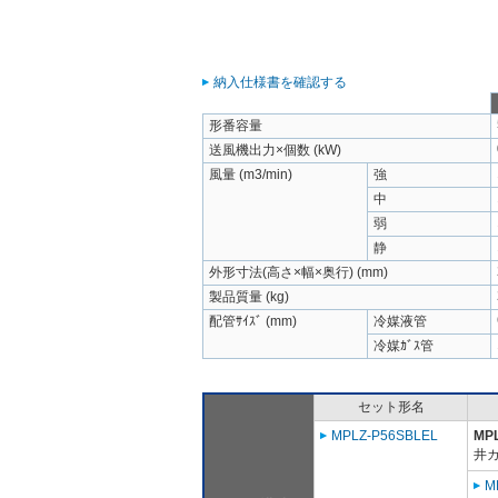
納入仕様書を確認する
形番容量
送風機出力×個数 (kW)
風量 (m3/min)
強
中
弱
静
外形寸法(高さ×幅×奥行) (mm)
製品質量 (kg)
配管ｻｲｽﾞ (mm)
冷媒液管
冷媒ｶﾞｽ管
セット形名
MPLZ-P56SBLEL
MP
井
M