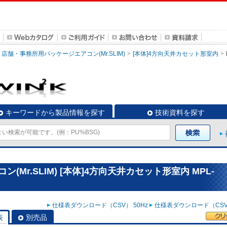
店舗・事務所用パッケージエアコン(Mr.SLIM)
[本体]4方向天井カセット形室内
キーワードから製品情報を探す
技術資料を探す
Mr.SLIM) [本体]4方向天井カセット形室内 MPL-
仕様表ダウンロード（CSV） 50Hz
仕様表ダウンロード（CSV）
表
別売品