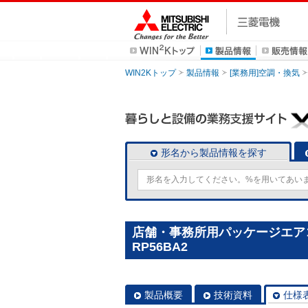
WIN2Kトップ
製品情報
[業務用]空調・換気
形名から製品情報を探す
店舗・事務所用パッケージエアコン(
RP56BA2
製品概要
技術資料
仕様