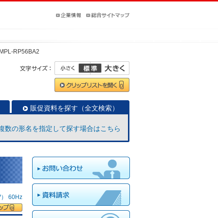
MPL-RP56BA2
販促資料を探す（全文検索）
複数の形名を指定して探す場合はこちら
 60Hz