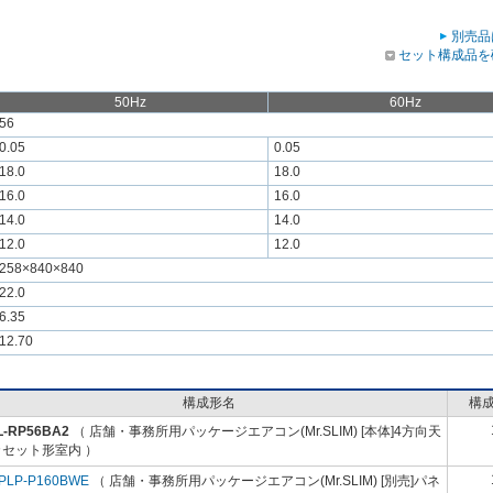
別売品
セット構成品を
50Hz
60Hz
56
0.05
0.05
18.0
18.0
16.0
16.0
14.0
14.0
12.0
12.0
258×840×840
22.0
6.35
12.70
構成形名
構
L-RP56BA2
（ 店舗・事務所用パッケージエアコン(Mr.SLIM) [本体]4方向天
カセット形室内 ）
PLP-P160BWE
（ 店舗・事務所用パッケージエアコン(Mr.SLIM) [別売]パネ