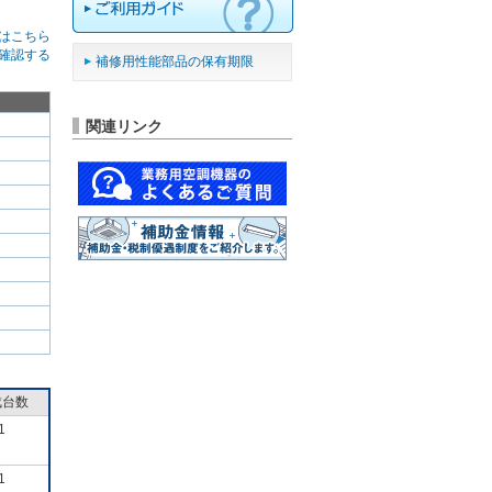
はこちら
確認する
補修用性能部品の保有期限
関連リンク
成台数
1
1