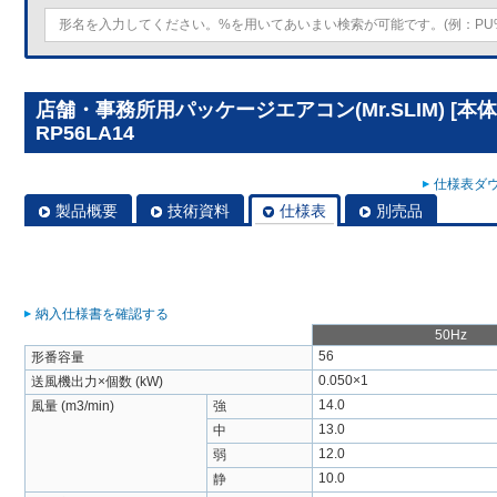
店舗・事務所用パッケージエアコン(Mr.SLIM) [本
RP56LA14
仕様表ダウ
製品概要
技術資料
仕様表
別売品
納入仕様書を確認する
50Hz
56
形番容量
0.050×1
送風機出力×個数 (kW)
14.0
風量 (m3/min)
強
13.0
中
12.0
弱
10.0
静