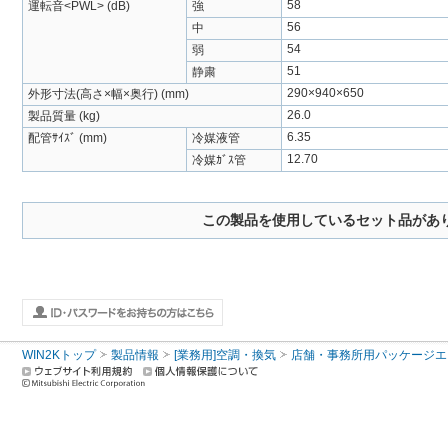
58
運転音<PWL> (dB)
強
56
中
54
弱
51
静粛
290×940×650
外形寸法(高さ×幅×奥行) (mm)
26.0
製品質量 (kg)
6.35
配管ｻｲｽﾞ (mm)
冷媒液管
12.70
冷媒ｶﾞｽ管
この製品を使用しているセット品があ
WIN2Kトップ
製品情報
[業務用]空調・換気
店舗・事務所用パッケージエアコン