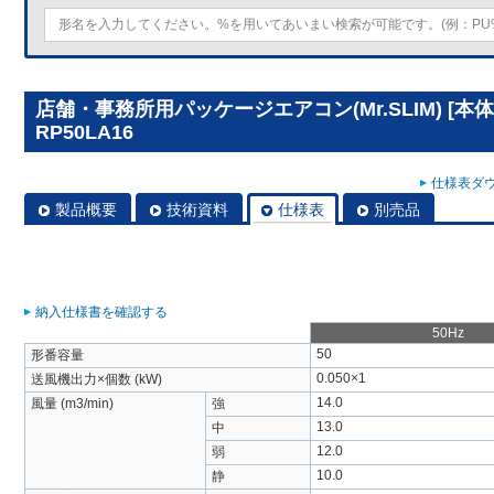
店舗・事務所用パッケージエアコン(Mr.SLIM) [本
RP50LA16
仕様表ダウ
製品概要
技術資料
仕様表
別売品
納入仕様書を確認する
50Hz
50
形番容量
0.050×1
送風機出力×個数 (kW)
14.0
風量 (m3/min)
強
13.0
中
12.0
弱
10.0
静