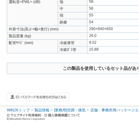
58
運転音<PWL> (dB)
強
56
中
55
弱
54
静粛
290×940×650
外形寸法(高さ×幅×奥行) (mm)
26.0
製品質量 (kg)
9.52
配管ｻｲｽﾞ (mm)
冷媒液管
15.88
冷媒ｶﾞｽ管
この製品を使用しているセット品があ
WIN2Kトップ
製品情報
[業務用]空調・換気
店舗・事務所用パッケージエアコン