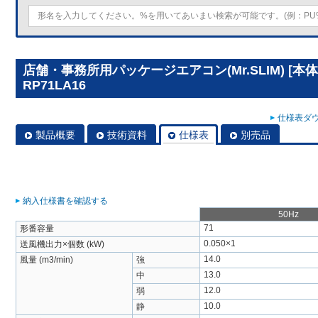
店舗・事務所用パッケージエアコン(Mr.SLIM) [本
RP71LA16
仕様表ダウ
製品概要
技術資料
仕様表
別売品
納入仕様書を確認する
50Hz
71
形番容量
0.050×1
送風機出力×個数 (kW)
14.0
風量 (m3/min)
強
13.0
中
12.0
弱
10.0
静