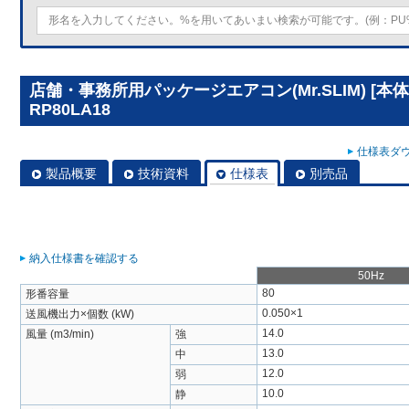
店舗・事務所用パッケージエアコン(Mr.SLIM) [本
RP80LA18
仕様表ダウ
製品概要
技術資料
仕様表
別売品
納入仕様書を確認する
50Hz
80
形番容量
0.050×1
送風機出力×個数 (kW)
14.0
風量 (m3/min)
強
13.0
中
12.0
弱
10.0
静