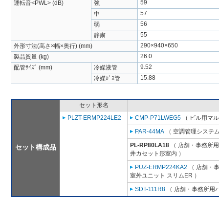
59
運転音<PWL> (dB)
強
57
中
56
弱
55
静粛
290×940×650
外形寸法(高さ×幅×奥行) (mm)
26.0
製品質量 (kg)
9.52
配管ｻｲｽﾞ (mm)
冷媒液管
15.88
冷媒ｶﾞｽ管
セット形名
PLZT-ERMP224LE2
CMP-P71LWEG5
（ ビル用マル
PAR-44MA
（ 空調管理システム
PL-RP80LA18
（ 店舗・事務所用パ
セット構成品
井カセット形室内 ）
PUZ-ERMP224KA2
（ 店舗・事務
室外ユニット スリムER ）
SDT-111R8
（ 店舗・事務所用パッ