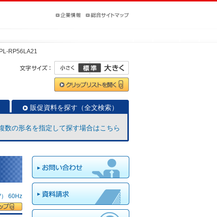
PL-RP56LA21
販促資料を探す（全文検索）
複数の形名を指定して探す場合はこちら
 60Hz