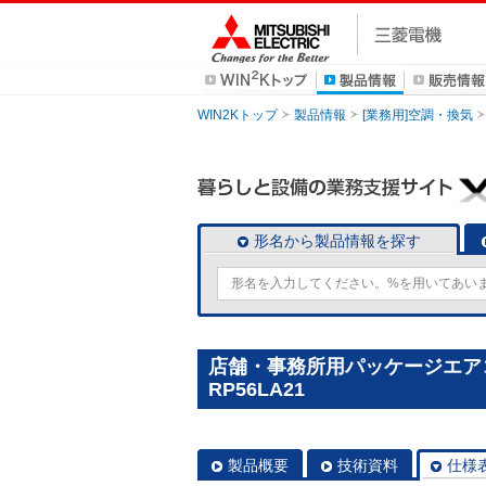
WIN2Kトップ
製品情報
[業務用]空調・換気
形名から製品情報を探す
店舗・事務所用パッケージエアコン(
RP56LA21
製品概要
技術資料
仕様