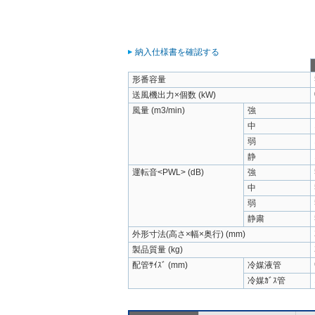
納入仕様書を確認する
形番容量
送風機出力×個数 (kW)
風量 (m3/min)
強
中
弱
静
運転音<PWL> (dB)
強
中
弱
静粛
外形寸法(高さ×幅×奥行) (mm)
製品質量 (kg)
配管ｻｲｽﾞ (mm)
冷媒液管
冷媒ｶﾞｽ管