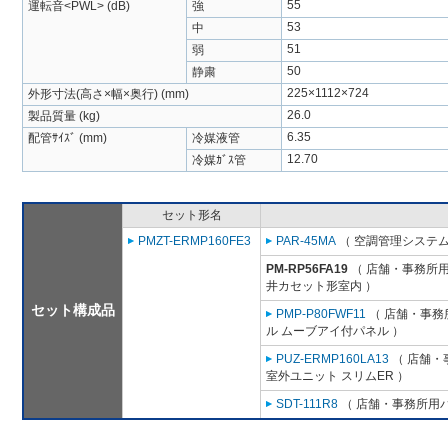
55
運転音<PWL> (dB)
強
53
中
51
弱
50
静粛
225×1112×724
外形寸法(高さ×幅×奥行) (mm)
26.0
製品質量 (kg)
6.35
配管ｻｲｽﾞ (mm)
冷媒液管
12.70
冷媒ｶﾞｽ管
セット形名
PMZT-ERMP160FE3
PAR-45MA
（ 空調管理システム
PM-RP56FA19
（ 店舗・事務所用パ
井カセット形室内 ）
セット構成品
PMP-P80FWF11
（ 店舗・事務所
ル ムーブアイ付パネル ）
PUZ-ERMP160LA13
（ 店舗・事
室外ユニット スリムER ）
SDT-111R8
（ 店舗・事務所用パッ