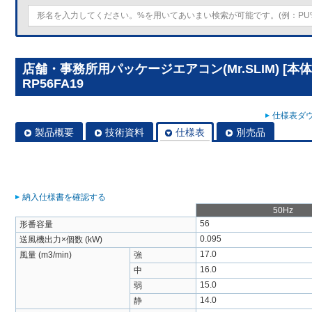
店舗・事務所用パッケージエアコン(Mr.SLIM) [本
RP56FA19
仕様表ダウ
製品概要
技術資料
仕様表
別売品
納入仕様書を確認する
50Hz
56
形番容量
0.095
送風機出力×個数 (kW)
17.0
風量 (m3/min)
強
16.0
中
15.0
弱
14.0
静