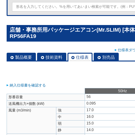
店舗・事務所用パッケージエアコン(Mr.SLIM) [本
RP56FA19
仕様表ダウ
製品概要
技術資料
仕様表
別売品
納入仕様書を確認する
50Hz
56
形番容量
0.095
送風機出力×個数 (kW)
17.0
風量 (m3/min)
強
16.0
中
15.0
弱
14.0
静