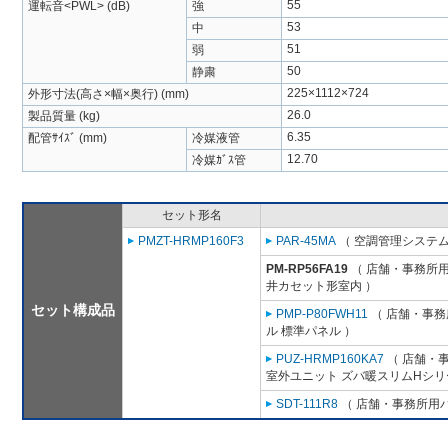
55
運転音<PWL> (dB)
強
53
中
51
弱
50
静粛
225×1112×724
外形寸法(高さ×幅×奥行) (mm)
26.0
製品質量 (kg)
6.35
配管ｻｲｽﾞ (mm)
冷媒液管
12.70
冷媒ｶﾞｽ管
セット形名
PMZT-HRMP160F3
PAR-45MA
（ 空調管理システム
PM-RP56FA19
（ 店舗・事務所用パ
井カセット形室内 ）
セット構成品
PMP-P80FWH11
（ 店舗・事務所
ル 標準パネル ）
PUZ-HRMP160KA7
（ 店舗・事
室外ユニット ズバ暖スリムHシリ
SDT-111R8
（ 店舗・事務所用パッ