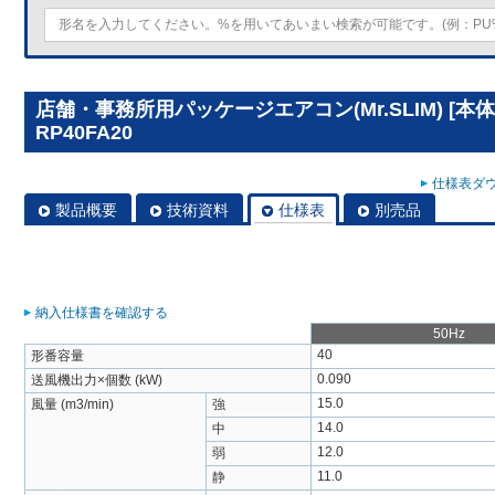
店舗・事務所用パッケージエアコン(Mr.SLIM) [本
RP40FA20
仕様表ダウ
製品概要
技術資料
仕様表
別売品
納入仕様書を確認する
50Hz
40
形番容量
0.090
送風機出力×個数 (kW)
15.0
風量 (m3/min)
強
14.0
中
12.0
弱
11.0
静