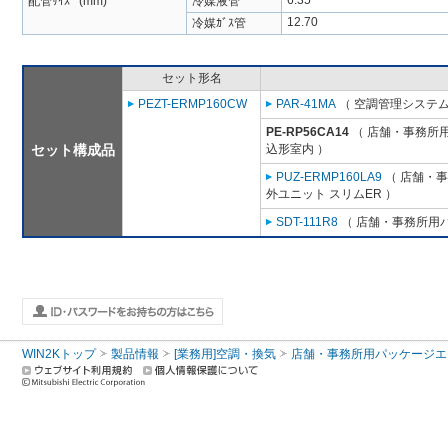
6.35
配管ｻｲｽﾞ (mm)
冷媒液管
12.70
冷媒ｶﾞｽ管
セット形名
PEZT-ERMP160CW
PAR-41MA
（ 空調管理システム
PE-RP56CA14
（ 店舗・事務所用パ
セット構成品
込形室内 ）
PUZ-ERMP160LA9
（ 店舗・事務
外ユニット スリムER ）
SDT-111R8
（ 店舗・事務所用パッ
WIN2Kトップ
製品情報
[業務用]空調・換気
店舗・事務所用パッケージエアコン