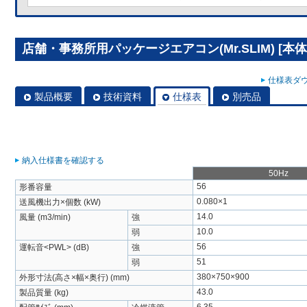
店舗・事務所用パッケージエアコン(Mr.SLIM) [本体]
仕様表ダウ
製品概要
技術資料
仕様表
別売品
納入仕様書を確認する
50Hz
56
形番容量
0.080×1
送風機出力×個数 (kW)
14.0
風量 (m3/min)
強
10.0
弱
56
運転音<PWL> (dB)
強
51
弱
380×750×900
外形寸法(高さ×幅×奥行) (mm)
43.0
製品質量 (kg)