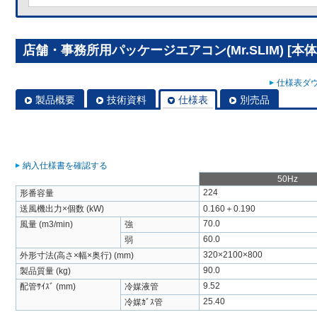
店舗・事務所用パッケージエアコン(Mr.SLIM) [本体]
仕様表ダウ
製品概要
技術資料
仕様表
別売品
納入仕様書を確認する
50Hz
224
形番容量
送風機出力×個数 (kW)
0.160＋0.190
70.0
風量 (m3/min)
強
60.0
弱
320×2100×800
外形寸法(高さ×幅×奥行) (mm)
90.0
製品質量 (kg)
9.52
配管ｻｲｽﾞ (mm)
冷媒液管
25.40
冷媒ｶﾞｽ管