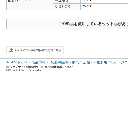
12.70
配管ｻｲｽﾞ (mm)
冷媒液管
25.40
冷媒ｶﾞｽ管
この製品を使用しているセット品があ
WIN2Kトップ
製品情報
[業務用]空調・換気
店舗・事務所用パッケージエアコン