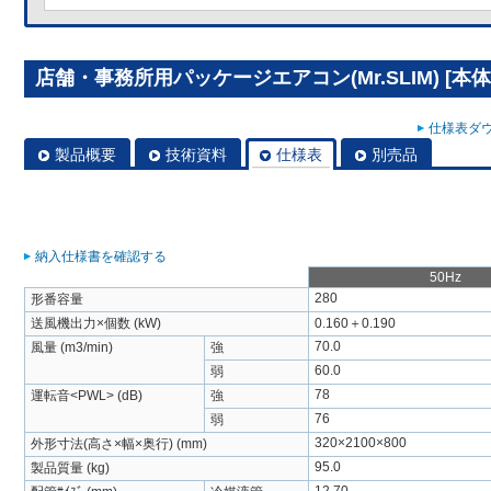
店舗・事務所用パッケージエアコン(Mr.SLIM) [本体]
仕様表ダウ
製品概要
技術資料
仕様表
別売品
納入仕様書を確認する
50Hz
280
形番容量
送風機出力×個数 (kW)
0.160＋0.190
70.0
風量 (m3/min)
強
60.0
弱
78
運転音<PWL> (dB)
強
76
弱
320×2100×800
外形寸法(高さ×幅×奥行) (mm)
95.0
製品質量 (kg)