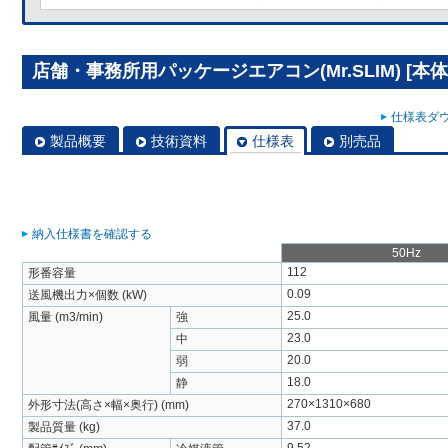
店舗・事務所用パッケージエアコン(Mr.SLIM) [本体]
仕様表ダウ
製品概要
技術資料
仕様表
別売品
納入仕様書を確認する
50Hz
112
形番容量
0.09
送風機出力×個数 (kW)
25.0
風量 (m3/min)
強
23.0
中
20.0
弱
18.0
静
270×1310×680
外形寸法(高さ×幅×奥行) (mm)
37.0
製品質量 (kg)