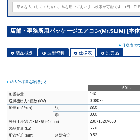
店舗・事務所用パッケージエアコン(Mr.SLIM) [本体]
仕様表ダウ
製品概要
技術資料
仕様表
別売品
納入仕様書を確認する
50Hz
140
形番容量
0.080×2
送風機出力×個数 (kW)
38.0
風量 (m3/min)
強
30.0
弱
280×1520×650
外形寸法(高さ×幅×奥行) (mm)
56.0
製品質量 (kg)
9.52
配管ｻｲｽﾞ (mm)
冷媒液管