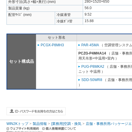
280×1520×650
外形寸法(高さ×幅×奥行) (mm)
56.0
製品質量 (kg)
9.52
配管ｻｲｽﾞ (mm)
冷媒液管
15.88
冷媒ｶﾞｽ管
セット形名
PCGX-P8MH3
PAR-45MA
（ 空調管理システム
PCZG-P4MHA14
（ 店舗・事務所用
用天吊形<中温用>室内 ）
セット構成品
PUG-P8MKA2
（ 店舗・事務所用
ニット 中温用 ）
SDD-50WR8
（ 店舗・事務所用パ
）
WIN2Kトップ
製品情報
[業務用]空調・換気
店舗・事務所用パッケージエアコン