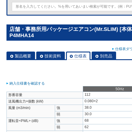
店舗・事務所用パッケージエアコン(Mr.SLIM) [本
P4MHA14
仕様表ダウ
製品概要
技術資料
仕様表
別売品
納入仕様書を確認する
50Hz
112
形番容量
0.080×2
送風機出力×個数 (kW)
38.0
風量 (m3/min)
強
30.0
弱
68
運転音<PWL> (dB)
強
62
弱