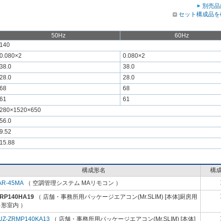
別売品
セット構成品を
50Hz
60Hz
140
0.080×2
0.080×2
38.0
38.0
28.0
28.0
68
68
61
61
280×1520×650
56.0
9.52
15.88
構成形名
構
AR-45MA
（ 空調管理システム MAリモコン ）
-RP140HA19
（ 店舗・事務所用パッケージエアコン(Mr.SLIM) [本体]厨房用
形室内 ）
UZ-ZRMP140KA13
（ 店舗・事務所用パッケージエアコン(Mr.SLIM) [本体]