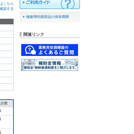
はこちら
確認する
補修用性能部品の保有期限
関連リンク
成台数
1
1
1