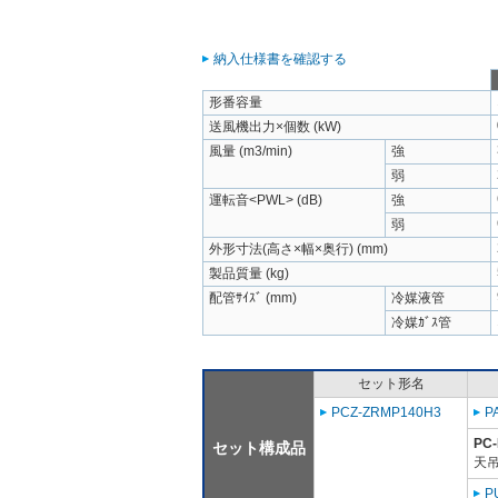
納入仕様書を確認する
形番容量
送風機出力×個数 (kW)
風量 (m3/min)
強
弱
運転音<PWL> (dB)
強
弱
外形寸法(高さ×幅×奥行) (mm)
製品質量 (kg)
配管ｻｲｽﾞ (mm)
冷媒液管
冷媒ｶﾞｽ管
セット形名
PCZ-ZRMP140H3
P
PC
セット構成品
天吊
P