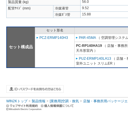
56.0
製品質量 (kg)
9.52
配管ｻｲｽﾞ (mm)
冷媒液管
15.88
冷媒ｶﾞｽ管
セット形名
PCZ-ERMP140H3
PAR-45MA
（ 空調管理システム
PC-RP140HA19
（ 店舗・事務所用
セット構成品
天吊形室内 ）
PUZ-ERMP140LA13
（ 店舗・事
室外ユニット スリムER ）
WIN2Kトップ
製品情報
[業務用]空調・換気
店舗・事務所用パッケージエアコン