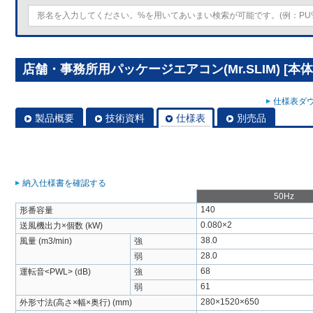
店舗・事務所用パッケージエアコン(Mr.SLIM) [本体]
仕様表ダウ
製品概要
技術資料
仕様表
別売品
納入仕様書を確認する
50Hz
140
形番容量
0.080×2
送風機出力×個数 (kW)
38.0
風量 (m3/min)
強
28.0
弱
68
運転音<PWL> (dB)
強
61
弱
280×1520×650
外形寸法(高さ×幅×奥行) (mm)