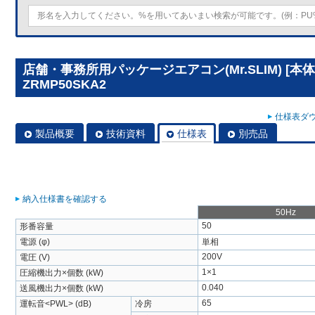
店舗・事務所用パッケージエアコン(Mr.SLIM) [本体
ZRMP50SKA2
仕様表ダウ
製品概要
技術資料
仕様表
別売品
納入仕様書を確認する
50Hz
50
形番容量
電源 (φ)
単相
200V
電圧 (V)
1×1
圧縮機出力×個数 (kW)
0.040
送風機出力×個数 (kW)
65
運転音<PWL> (dB)
冷房