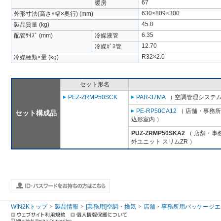
67
暖房
630×809×300
外形寸法(高さ×幅×奥行) (mm)
45.0
製品質量 (kg)
6.35
配管ｻｲｽﾞ (mm)
冷媒液管
12.70
冷媒ｶﾞｽ管
R32×2.0
冷媒種類×量 (kg)
セット形名
PEZ-ZRMP50SCK
PAR-37MA
（ 空調管理システム
PE-RP50CA12
（ 店舗・事務所用
セット構成品
込形室内 ）
PUZ-ZRMP50SKA2
（ 店舗・事務
外ユニット スリムZR ）
WIN2Kトップ
製品情報
[業務用]空調・換気
店舗・事務所用パッケージエアコン