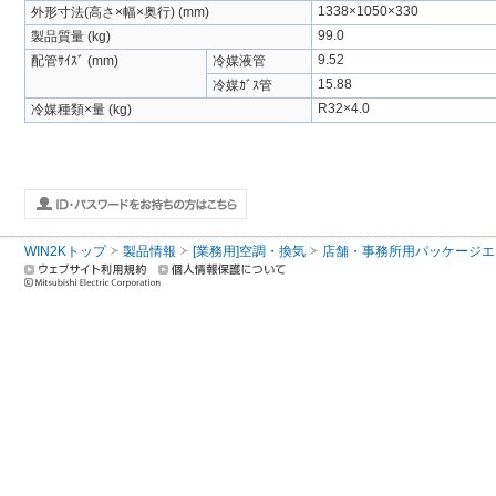
1338×1050×330
外形寸法(高さ×幅×奥行) (mm)
99.0
製品質量 (kg)
9.52
配管ｻｲｽﾞ (mm)
冷媒液管
15.88
冷媒ｶﾞｽ管
R32×4.0
冷媒種類×量 (kg)
WIN2Kトップ
製品情報
[業務用]空調・換気
店舗・事務所用パッケージエアコン