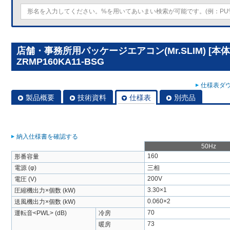
店舗・事務所用パッケージエアコン(Mr.SLIM) [本体
ZRMP160KA11-BSG
仕様表ダウ
製品概要
技術資料
仕様表
別売品
納入仕様書を確認する
50Hz
160
形番容量
電源 (φ)
三相
200V
電圧 (V)
3.30×1
圧縮機出力×個数 (kW)
0.060×2
送風機出力×個数 (kW)
70
運転音<PWL> (dB)
冷房
73
暖房