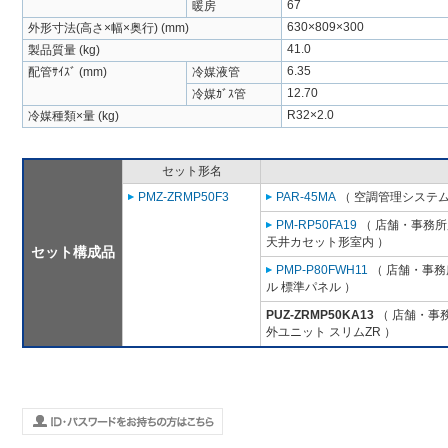
67
暖房
630×809×300
外形寸法(高さ×幅×奥行) (mm)
41.0
製品質量 (kg)
6.35
配管ｻｲｽﾞ (mm)
冷媒液管
12.70
冷媒ｶﾞｽ管
R32×2.0
冷媒種類×量 (kg)
セット形名
PMZ-ZRMP50F3
PAR-45MA
（ 空調管理システム
PM-RP50FA19
（ 店舗・事務所用
天井カセット形室内 ）
セット構成品
PMP-P80FWH11
（ 店舗・事務所
ル 標準パネル ）
PUZ-ZRMP50KA13
（ 店舗・事務
外ユニット スリムZR ）