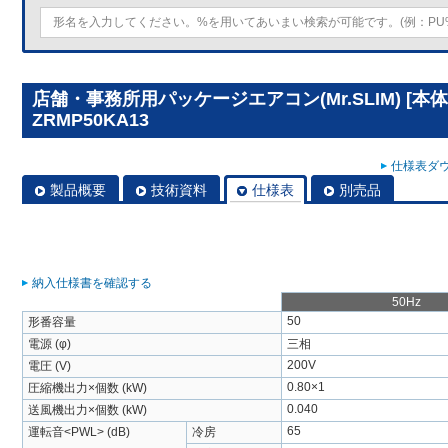
店舗・事務所用パッケージエアコン(Mr.SLIM) [本体
ZRMP50KA13
仕様表ダウ
製品概要
技術資料
仕様表
別売品
納入仕様書を確認する
50Hz
50
形番容量
電源 (φ)
三相
200V
電圧 (V)
0.80×1
圧縮機出力×個数 (kW)
0.040
送風機出力×個数 (kW)
65
運転音<PWL> (dB)
冷房