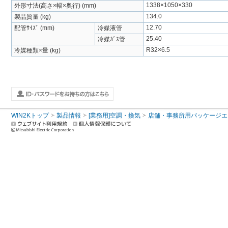
1338×1050×330
外形寸法(高さ×幅×奥行) (mm)
134.0
製品質量 (kg)
12.70
配管ｻｲｽﾞ (mm)
冷媒液管
25.40
冷媒ｶﾞｽ管
R32×6.5
冷媒種類×量 (kg)
WIN2Kトップ
製品情報
[業務用]空調・換気
店舗・事務所用パッケージエアコン