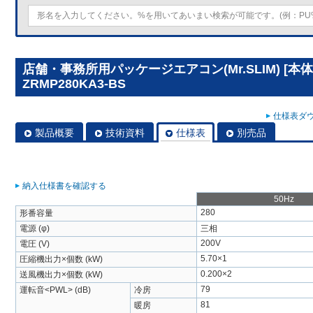
店舗・事務所用パッケージエアコン(Mr.SLIM) [本体
ZRMP280KA3-BS
仕様表ダウ
製品概要
技術資料
仕様表
別売品
納入仕様書を確認する
50Hz
280
形番容量
電源 (φ)
三相
200V
電圧 (V)
5.70×1
圧縮機出力×個数 (kW)
0.200×2
送風機出力×個数 (kW)
79
運転音<PWL> (dB)
冷房
81
暖房