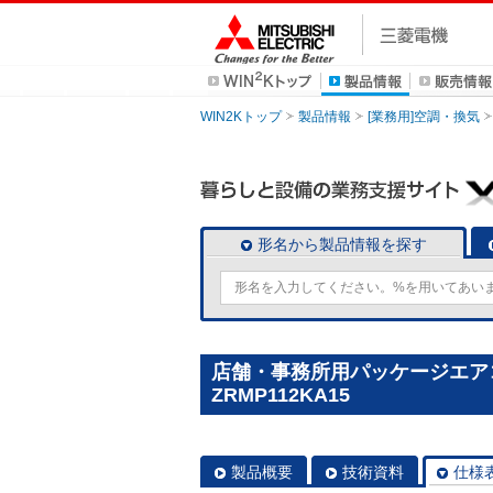
WIN2Kトップ
製品情報
[業務用]空調・換気
形名から製品情報を探す
店舗・事務所用パッケージエアコン(M
ZRMP112KA15
製品概要
技術資料
仕様