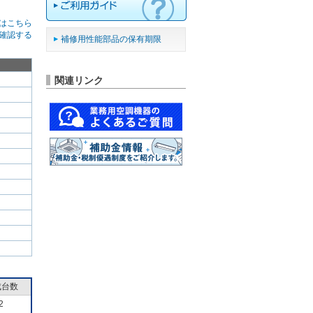
はこちら
確認する
補修用性能部品の保有期限
関連リンク
成台数
2