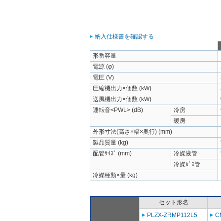
納入仕様書を確認する
形番容量
電源 (φ)
電圧 (V)
圧縮機出力×個数 (kW)
送風機出力×個数 (kW)
運転音<PWL> (dB)
冷房
暖房
外形寸法(高さ×幅×奥行) (mm)
製品質量 (kg)
配管ｻｲｽﾞ (mm)
冷媒液管
冷媒ｶﾞｽ管
冷媒種類×量 (kg)
セット形名
PLZX-ZRMP112L5
C