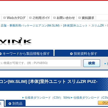
店舗・事務所用パッケージエアコン(Mr.SLIM)
[本体]室外ユニット
スリムZR
キーワードから製品情報を探す
技術資料を探す
r.SLIM) [本体]室外ユニット スリムZR PUZ-
仕様表ダウンロード（CSV） 50Hz
仕様表ダウンロード（CSV）
表
別売品