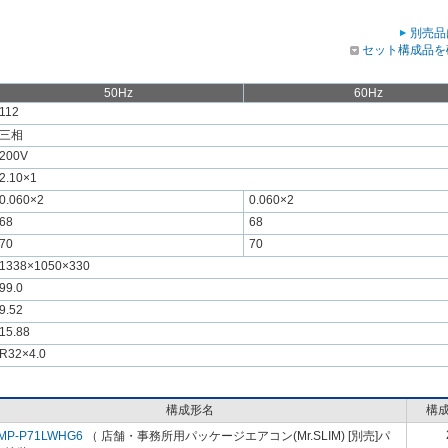
別売品
セット構成品を
50Hz
60Hz
112
三相
200V
2.10×1
0.060×2
0.060×2
68
68
70
70
1338×1050×330
99.0
9.52
15.88
R32×4.0
構成形名
構
MP-P71LWHG6
（ 店舗・事務所用パッケージエアコン(Mr.SLIM) [別売]パ