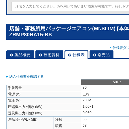
店舗・事務所用パッケージエアコン(Mr.SLIM) [本体
ZRMP80HA15-BS
仕様表ダウ
製品概要
技術資料
仕様表
別売品
納入仕様書を確認する
50Hz
80
形番容量
電源 (φ)
三相
200V
電圧 (V)
1.60×1
圧縮機出力×個数 (kW)
0.060
送風機出力×個数 (kW)
66
運転音<PWL> (dB)
冷房
68
暖房