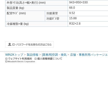
943×950×330
外形寸法(高さ×幅×奥行) (mm)
66.0
製品質量 (kg)
9.52
配管ｻｲｽﾞ (mm)
冷媒液管
15.88
冷媒ｶﾞｽ管
R32×2.8
冷媒種類×量 (kg)
WIN2Kトップ
製品情報
[業務用]空調・換気
店舗・事務所用パッケージエアコン