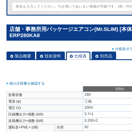
店舗・事務所用パッケージエアコン(Mr.SLIM) [本体
ERP280KA8
仕様表ダウ
製品概要
技術資料
仕様表
別売品
納入仕様書を確認する
50Hz
280
形番容量
電源 (φ)
三相
200V
電圧 (V)
5.7×1
圧縮機出力×個数 (kW)
0.200×2
送風機出力×個数 (kW)
82
運転音<PWL> (dB)
冷房