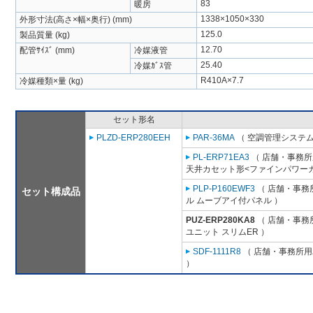
83
暖房
1338×1050×330
外形寸法(高さ×幅×奥行) (mm)
125.0
製品質量 (kg)
12.70
配管ｻｲｽﾞ (mm)
冷媒液管
25.40
冷媒ｶﾞｽ管
R410A×7.7
冷媒種類×量 (kg)
セット形名
PLZD-ERP280EEH
PAR-36MA
（ 空調管理システム
PL-ERP71EA3
（ 店舗・事務所用
天井カセット形<ファインパワーカ
PLP-P160EWF3
（ 店舗・事務所
セット構成品
ル ムーブアイ付パネル ）
PUZ-ERP280KA8
（ 店舗・事務所
ユニット スリムER ）
SDF-1111R8
（ 店舗・事務所用パ
）