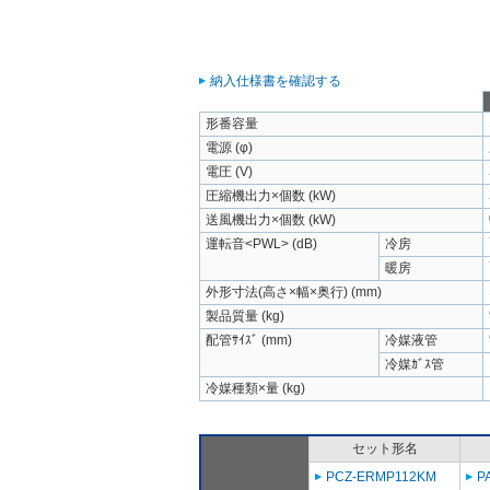
納入仕様書を確認する
形番容量
電源 (φ)
電圧 (V)
圧縮機出力×個数 (kW)
送風機出力×個数 (kW)
運転音<PWL> (dB)
冷房
暖房
外形寸法(高さ×幅×奥行) (mm)
製品質量 (kg)
配管ｻｲｽﾞ (mm)
冷媒液管
冷媒ｶﾞｽ管
冷媒種類×量 (kg)
セット形名
PCZ-ERMP112KM
P