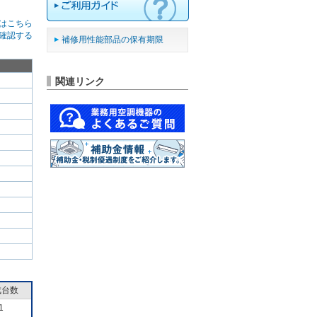
はこちら
確認する
補修用性能部品の保有期限
関連リンク
成台数
1