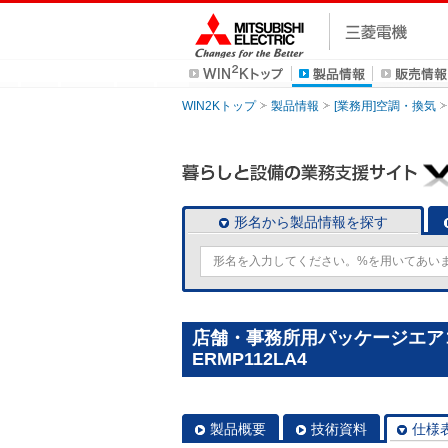
WIN2Kトップ
製品情報
[業務用]空調・換気
形名から製品情報を探す
店舗・事務所用パッケージエアコン(M
ERMP112LA4
製品概要
技術資料
仕様