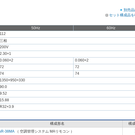
別売品
セット構成品を
50Hz
60Hz
112
三相
200V
2.30×1
0.060×2
0.060×2
72
72
74
74
1350×950×330
90.0
9.52
15.88
R32×3.9
構成形名
構
AR-38MA
（ 空調管理システム MAリモコン ）