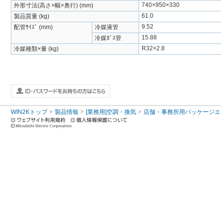
740×950×330
外形寸法(高さ×幅×奥行) (mm)
61.0
製品質量 (kg)
9.52
配管ｻｲｽﾞ (mm)
冷媒液管
15.88
冷媒ｶﾞｽ管
R32×2.8
冷媒種類×量 (kg)
WIN2Kトップ
製品情報
[業務用]空調・換気
店舗・事務所用パッケージエアコン