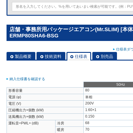
店舗・事務所用パッケージエアコン(Mr.SLIM) [本体
ERMP80SHA6-BSG
仕様表ダウ
製品概要
技術資料
仕様表
別売品
納入仕様書を確認する
50Hz
80
形番容量
電源 (φ)
単相
200V
電圧 (V)
1.60×1
圧縮機出力×個数 (kW)
0.150
送風機出力×個数 (kW)
68
運転音<PWL> (dB)
冷房
70
暖房