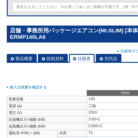
店舗・事務所用パッケージエアコン(Mr.SLIM) [本体
ERMP140LA6
仕様表ダウ
製品概要
技術資料
仕様表
別売品
納入仕様書を確認する
50Hz
140
形番容量
電源 (φ)
三相
200V
電圧 (V)
3.00×1
圧縮機出力×個数 (kW)
0.060×2
送風機出力×個数 (kW)
73
運転音<PWL> (dB)
冷房