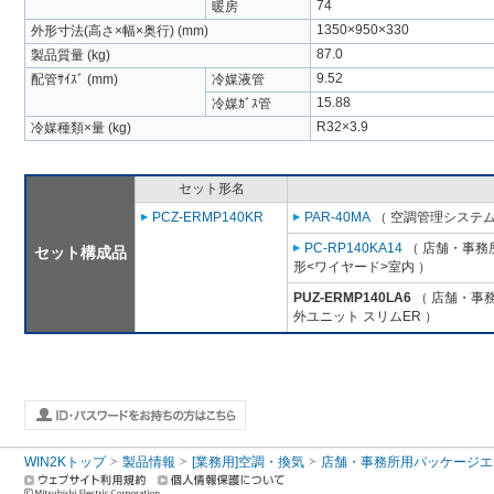
74
暖房
1350×950×330
外形寸法(高さ×幅×奥行) (mm)
87.0
製品質量 (kg)
9.52
配管ｻｲｽﾞ (mm)
冷媒液管
15.88
冷媒ｶﾞｽ管
R32×3.9
冷媒種類×量 (kg)
セット形名
PCZ-ERMP140KR
PAR-40MA
（ 空調管理システム
PC-RP140KA14
（ 店舗・事務所
セット構成品
形<ワイヤード>室内 ）
PUZ-ERMP140LA6
（ 店舗・事務所
外ユニット スリムER ）
WIN2Kトップ
製品情報
[業務用]空調・換気
店舗・事務所用パッケージエアコン