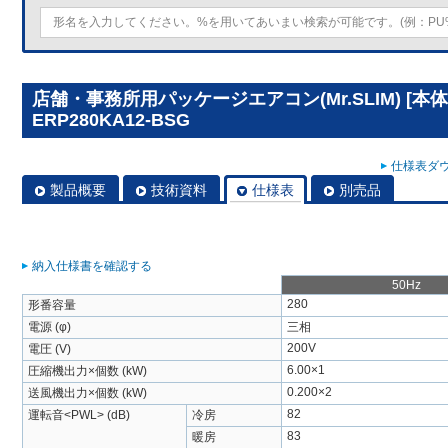
店舗・事務所用パッケージエアコン(Mr.SLIM) [本体
ERP280KA12-BSG
仕様表ダウ
製品概要
技術資料
仕様表
別売品
納入仕様書を確認する
50Hz
280
形番容量
電源 (φ)
三相
200V
電圧 (V)
6.00×1
圧縮機出力×個数 (kW)
0.200×2
送風機出力×個数 (kW)
82
運転音<PWL> (dB)
冷房
83
暖房