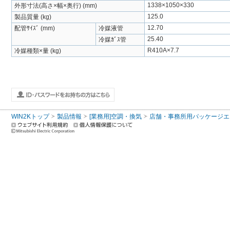
1338×1050×330
外形寸法(高さ×幅×奥行) (mm)
125.0
製品質量 (kg)
12.70
配管ｻｲｽﾞ (mm)
冷媒液管
25.40
冷媒ｶﾞｽ管
R410A×7.7
冷媒種類×量 (kg)
WIN2Kトップ
製品情報
[業務用]空調・換気
店舗・事務所用パッケージエアコン