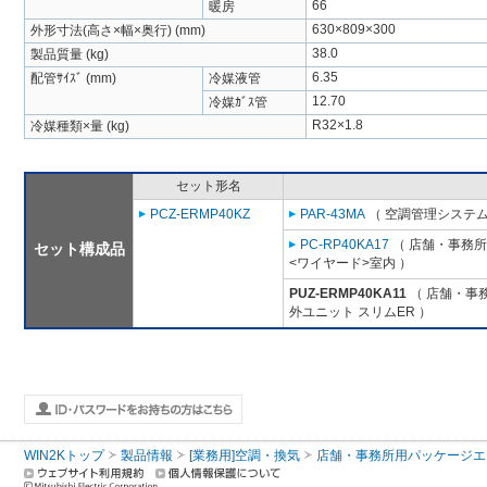
66
暖房
630×809×300
外形寸法(高さ×幅×奥行) (mm)
38.0
製品質量 (kg)
6.35
配管ｻｲｽﾞ (mm)
冷媒液管
12.70
冷媒ｶﾞｽ管
R32×1.8
冷媒種類×量 (kg)
セット形名
PCZ-ERMP40KZ
PAR-43MA
（ 空調管理システム
PC-RP40KA17
（ 店舗・事務所用
セット構成品
<ワイヤード>室内 ）
PUZ-ERMP40KA11
（ 店舗・事務
外ユニット スリムER ）
WIN2Kトップ
製品情報
[業務用]空調・換気
店舗・事務所用パッケージエアコン