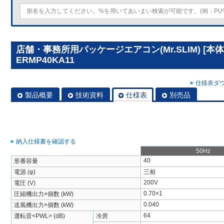
店舗・事務所用パッケージエアコン(Mr.SLIM) [本体
ERMP40KA11
仕様表ダウ
製品概要
技術資料
仕様表
別売品
納入仕様書を確認する
50Hz
40
形番容量
電源 (φ)
三相
200V
電圧 (V)
0.70×1
圧縮機出力×個数 (kW)
0.040
送風機出力×個数 (kW)
64
運転音<PWL> (dB)
冷房