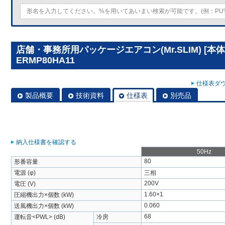
店舗・事務所用パッケージエアコン(Mr.SLIM) [本体
ERMP80HA11
仕様表ダウ
製品概要
技術資料
仕様表
別売品
納入仕様書を確認する
50Hz
80
形番容量
電源 (φ)
三相
200V
電圧 (V)
1.60×1
圧縮機出力×個数 (kW)
0.060
送風機出力×個数 (kW)
68
運転音<PWL> (dB)
冷房