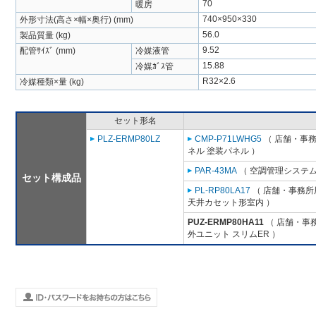
70
暖房
740×950×330
外形寸法(高さ×幅×奥行) (mm)
56.0
製品質量 (kg)
9.52
配管ｻｲｽﾞ (mm)
冷媒液管
15.88
冷媒ｶﾞｽ管
R32×2.6
冷媒種類×量 (kg)
セット形名
PLZ-ERMP80LZ
CMP-P71LWHG5
（ 店舗・事務所
ネル 塗装パネル ）
PAR-43MA
（ 空調管理システム
セット構成品
PL-RP80LA17
（ 店舗・事務所用
天井カセット形室内 ）
PUZ-ERMP80HA11
（ 店舗・事務
外ユニット スリムER ）