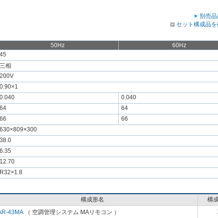
別売品
セット構成品を
50Hz
60Hz
45
三相
200V
0.90×1
0.040
0.040
64
64
66
66
630×809×300
38.0
6.35
12.70
R32×1.8
構成形名
構
AR-43MA
（ 空調管理システム MAリモコン ）