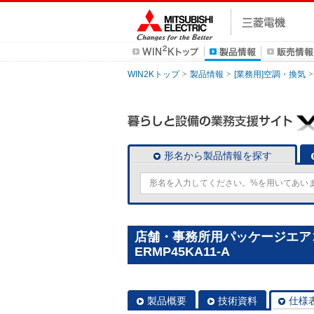
WIN2Kトップ
製品情報
[業務用]空調・換気
形名から製品情報を探す
店舗・事務所用パッケージエアコン(M
ERMP45KA11-A
製品概要
技術資料
仕様