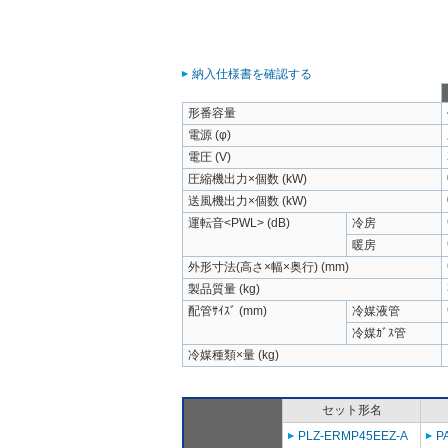
納入仕様書を確認する
形番容量
電源 (φ)
電圧 (V)
圧縮機出力×個数 (kW)
送風機出力×個数 (kW)
運転音<PWL> (dB)
冷房
暖房
外形寸法(高さ×幅×奥行) (mm)
製品質量 (kg)
配管ｻｲｽﾞ (mm)
冷媒液管
冷媒ｶﾞｽ管
冷媒種類×量 (kg)
セット形名
PLZ-ERMP45EEZ-A
P