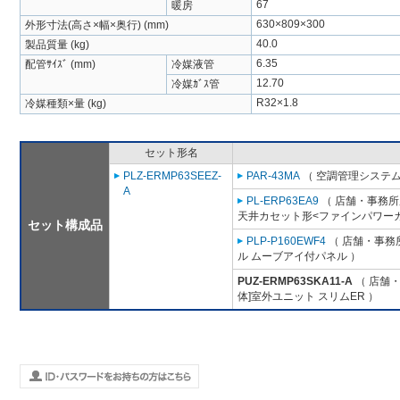
67
暖房
630×809×300
外形寸法(高さ×幅×奥行) (mm)
40.0
製品質量 (kg)
6.35
配管ｻｲｽﾞ (mm)
冷媒液管
12.70
冷媒ｶﾞｽ管
R32×1.8
冷媒種類×量 (kg)
セット形名
PLZ-ERMP63SEEZ-
PAR-43MA
（ 空調管理システム
A
PL-ERP63EA9
（ 店舗・事務所用
天井カセット形<ファインパワーカ
セット構成品
PLP-P160EWF4
（ 店舗・事務所
ル ムーブアイ付パネル ）
PUZ-ERMP63SKA11-A
（ 店舗・
体]室外ユニット スリムER ）