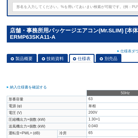
店舗・事務所用パッケージエアコン(Mr.SLIM) [本体
ERMP63SKA11-A
仕様表ダウ
製品概要
技術資料
仕様表
別売品
納入仕様書を確認する
50Hz
63
形番容量
電源 (φ)
単相
200V
電圧 (V)
1.30×1
圧縮機出力×個数 (kW)
0.040
送風機出力×個数 (kW)
65
運転音<PWL> (dB)
冷房