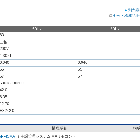
別売品
セット構成品を
50Hz
60Hz
63
三相
200V
1.30×1
0.040
0.040
65
65
67
67
630×809×300
42.0
6.35
12.70
R32×2.0
構成形名
構
AR-45MA
（ 空調管理システム MAリモコン ）