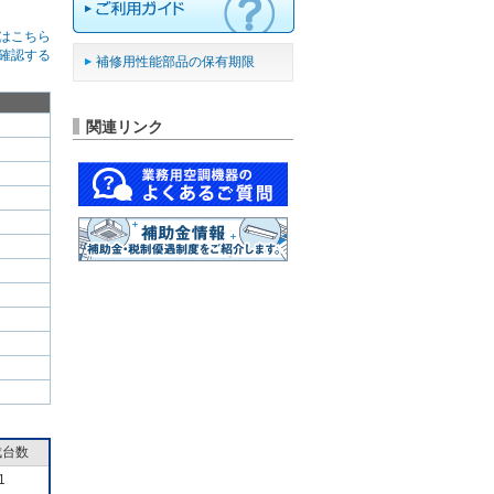
はこちら
確認する
補修用性能部品の保有期限
関連リンク
成台数
1