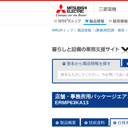
WIN2Kトップ
製品情報
[業務用]空調・換気
形名から製品情報を探す
店舗・事務所用パッケージエアコン(M
ERMP63KA13
製品概要
技術資料
仕様