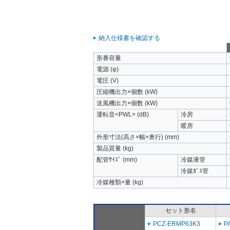
納入仕様書を確認する
形番容量
電源 (φ)
電圧 (V)
圧縮機出力×個数 (kW)
送風機出力×個数 (kW)
運転音<PWL> (dB)
冷房
暖房
外形寸法(高さ×幅×奥行) (mm)
製品質量 (kg)
配管ｻｲｽﾞ (mm)
冷媒液管
冷媒ｶﾞｽ管
冷媒種類×量 (kg)
セット形名
PCZ-ERMP63K3
P