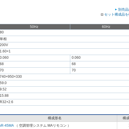
別売品
セット構成品を
50Hz
60Hz
80
単相
200V
1.60×1
0.060
0.060
68
68
70
70
740×950×330
59.0
9.52
15.88
R32×2.6
構成形名
構
AR-45MA
（ 空調管理システム MAリモコン ）