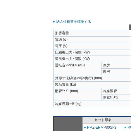
納入仕様書を確認する
形番容量
電源 (φ)
電圧 (V)
圧縮機出力×個数 (kW)
送風機出力×個数 (kW)
運転音<PWL> (dB)
冷房
暖房
外形寸法(高さ×幅×奥行) (mm)
製品質量 (kg)
配管ｻｲｽﾞ (mm)
冷媒液管
冷媒ｶﾞｽ管
冷媒種類×量 (kg)
セット形名
PMZ-ERMP80SF3
P