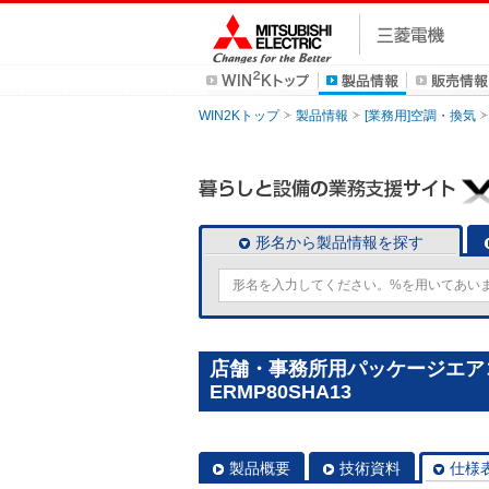
WIN2Kトップ
製品情報
[業務用]空調・換気
形名から製品情報を探す
店舗・事務所用パッケージエアコン(M
ERMP80SHA13
製品概要
技術資料
仕様