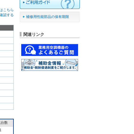
はこちら
確認する
補修用性能部品の保有期限
関連リンク
成台数
1