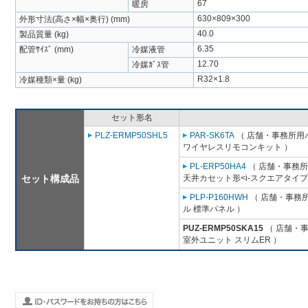
67
暖房
630×809×300
外形寸法(高さ×幅×奥行) (mm)
40.0
製品質量 (kg)
6.35
配管ｻｲｽﾞ (mm)
冷媒液管
12.70
冷媒ｶﾞｽ管
R32×1.8
冷媒種類×量 (kg)
セット形名
PLZ-ERMP50SHL5
PAR-SK6TA
（ 店舗・事務所用パッ
ワイヤレスリモコンキット ）
PL-ERP50HA4
（ 店舗・事務所用
セット構成品
天井カセット形<i-スクエアタイプ
PLP-P160HWH
（ 店舗・事務所用
ル 標準パネル ）
PUZ-ERMP50SKA15
（ 店舗・事務
室外ユニット スリムER ）