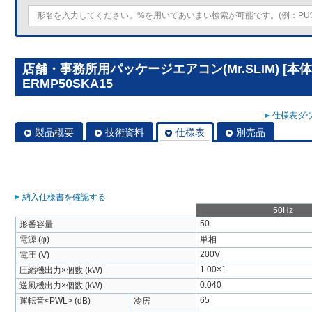
店舗・事務所用パッケージエアコン(Mr.SLIM) [本体
ERMP50SKA15
仕様表ダウ
製品概要
技術資料
仕様表
別売品
納入仕様書を確認する
50Hz
50
形番容量
電源 (φ)
単相
200V
電圧 (V)
1.00×1
圧縮機出力×個数 (kW)
0.040
送風機出力×個数 (kW)
65
運転音<PWL> (dB)
冷房