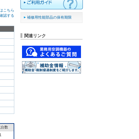
はこちら
確認する
補修用性能部品の保有期限
関連リンク
成台数
1