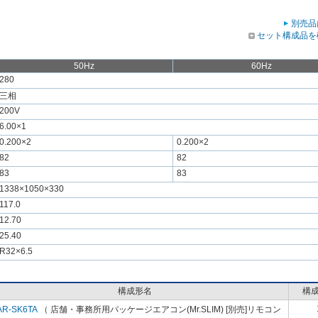
別売品
セット構成品を
50Hz
60Hz
280
三相
200V
6.00×1
0.200×2
0.200×2
82
82
83
83
1338×1050×330
117.0
12.70
25.40
R32×6.5
構成形名
構
AR-SK6TA
（ 店舗・事務所用パッケージエアコン(Mr.SLIM) [別売]リモコン