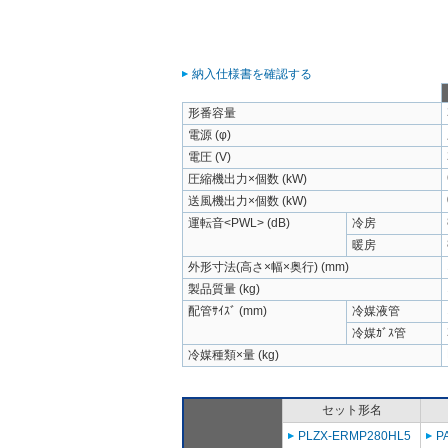
納入仕様書を確認する
形番容量
電源 (φ)
電圧 (V)
圧縮機出力×個数 (kW)
送風機出力×個数 (kW)
運転音<PWL> (dB)
冷房
暖房
外形寸法(高さ×幅×奥行) (mm)
製品質量 (kg)
配管ｻｲｽﾞ (mm)
冷媒液管
冷媒ｶﾞｽ管
冷媒種類×量 (kg)
セット形名
PLZX-ERMP280HL5
P