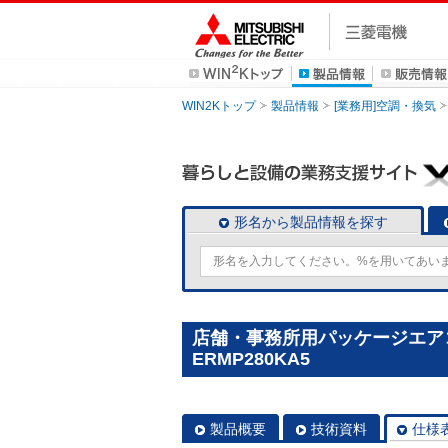
WIN2Kトップ
製品情報
[業務用]空調・換気
形名から製品情報を探す
店舗・事務所用パッケージエアコン(M
ERMP280KA5
製品概要
技術資料
仕様