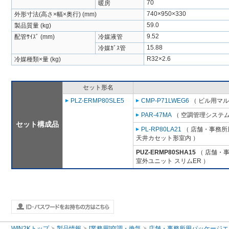
70
暖房
740×950×330
外形寸法(高さ×幅×奥行) (mm)
59.0
製品質量 (kg)
9.52
配管ｻｲｽﾞ (mm)
冷媒液管
15.88
冷媒ｶﾞｽ管
R32×2.6
冷媒種類×量 (kg)
セット形名
PLZ-ERMP80SLE5
CMP-P71LWEG6
（ ビル用マル
PAR-47MA
（ 空調管理システム
セット構成品
PL-RP80LA21
（ 店舗・事務所用
天井カセット形室内 ）
PUZ-ERMP80SHA15
（ 店舗・事務
室外ユニット スリムER ）
WIN2Kトップ
製品情報
[業務用]空調・換気
店舗・事務所用パッケージエアコン