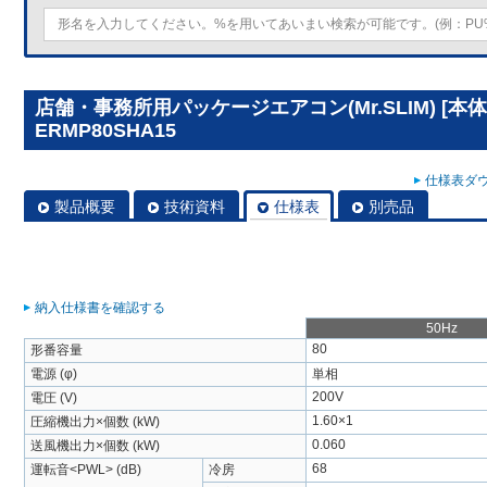
店舗・事務所用パッケージエアコン(Mr.SLIM) [本体
ERMP80SHA15
仕様表ダウ
製品概要
技術資料
仕様表
別売品
納入仕様書を確認する
50Hz
80
形番容量
電源 (φ)
単相
200V
電圧 (V)
1.60×1
圧縮機出力×個数 (kW)
0.060
送風機出力×個数 (kW)
68
運転音<PWL> (dB)
冷房