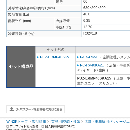
66
暖房
630×809×300
外形寸法(高さ×幅×奥行) (mm)
40.0
製品質量 (kg)
6.35
配管ｻｲｽﾞ (mm)
冷媒液管
12.70
冷媒ｶﾞｽ管
R32×1.8
冷媒種類×量 (kg)
セット形名
PCZ-ERMP40SK5
PAR-47MA
（ 空調管理システム
PC-RP40KA21
（ 店舗・事務所用
セット構成品
<ワイヤード>室内 ）
PUZ-ERMP40SKA15
（ 店舗・事務
室外ユニット スリムER ）
WIN2Kトップ
製品情報
[業務用]空調・換気
店舗・事務所用パッケージエアコン