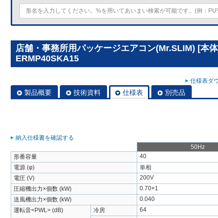
店舗・事務所用パッケージエアコン(Mr.SLIM) [本体
ERMP40SKA15
仕様表ダウ
製品概要
技術資料
仕様表
別売品
納入仕様書を確認する
50Hz
40
形番容量
電源 (φ)
単相
200V
電圧 (V)
0.70×1
圧縮機出力×個数 (kW)
0.040
送風機出力×個数 (kW)
64
運転音<PWL> (dB)
冷房