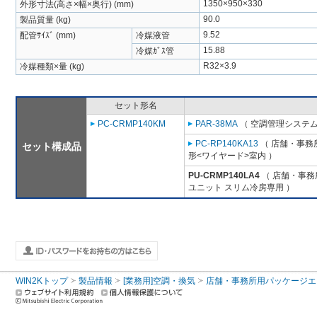
1350×950×330
外形寸法(高さ×幅×奥行) (mm)
90.0
製品質量 (kg)
9.52
配管ｻｲｽﾞ (mm)
冷媒液管
15.88
冷媒ｶﾞｽ管
R32×3.9
冷媒種類×量 (kg)
セット形名
PC-CRMP140KM
PAR-38MA
（ 空調管理システム
PC-RP140KA13
（ 店舗・事務所
セット構成品
形<ワイヤード>室内 ）
PU-CRMP140LA4
（ 店舗・事務所
ユニット スリム冷房専用 ）
WIN2Kトップ
製品情報
[業務用]空調・換気
店舗・事務所用パッケージエアコン