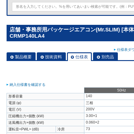
店舗・事務所用パッケージエアコン(Mr.SLIM) [本
CRMP140LA4
仕様表ダウ
製品概要
技術資料
仕様表
別売品
納入仕様書を確認する
50Hz
140
形番容量
電源 (φ)
三相
200V
電圧 (V)
3.00×1
圧縮機出力×個数 (kW)
0.060×2
送風機出力×個数 (kW)
73
運転音<PWL> (dB)
冷房