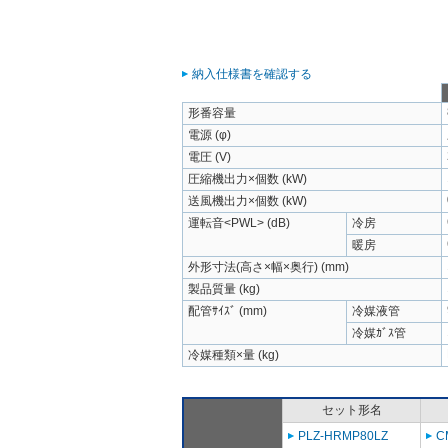
納入仕様書を確認する
形番容量
電源 (φ)
電圧 (V)
圧縮機出力×個数 (kW)
送風機出力×個数 (kW)
運転音<PWL> (dB)
冷房
暖房
外形寸法(高さ×幅×奥行) (mm)
製品質量 (kg)
配管ｻｲｽﾞ (mm)
冷媒液管
冷媒ｶﾞｽ管
冷媒種類×量 (kg)
セット形名
PLZ-HRMP80LZ
C