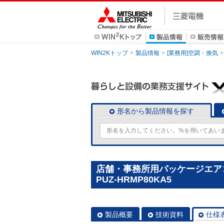
WIN2Kトップ
製品情報
[業務用]空調・換気
形名から製品情報を探す
店舗・事務所用パッケージエアコン
PUZ-HRMP80KA5
製品概要
技術資料
仕様