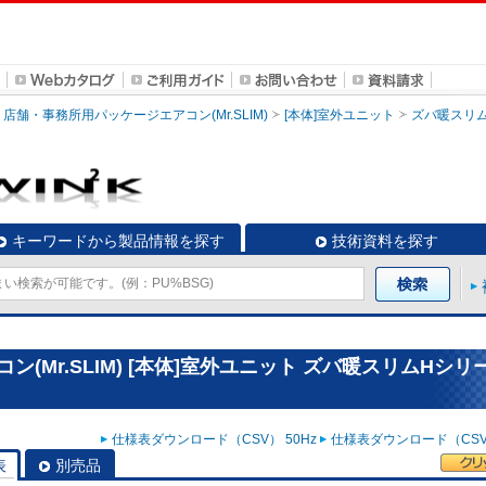
店舗・事務所用パッケージエアコン(Mr.SLIM)
[本体]室外ユニット
ズバ暖スリ
キーワードから製品情報を探す
技術資料を探す
(Mr.SLIM) [本体]室外ユニット ズバ暖スリムHシリ
仕様表ダウンロード（CSV） 50Hz
仕様表ダウンロード（CSV）
表
別売品