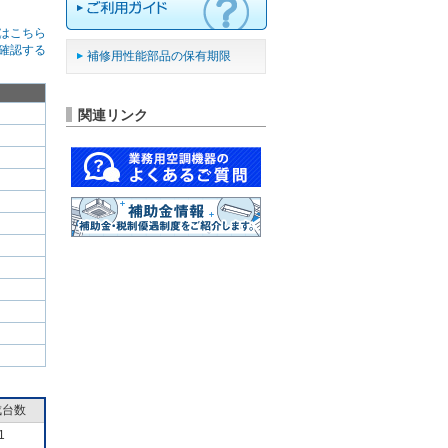
はこちら
確認する
補修用性能部品の保有期限
関連リンク
成台数
1