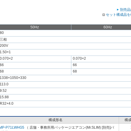
別売品
セット構成品を
50Hz
60Hz
80
三相
200V
1.50×1
0.070×2
0.070×2
66
66
68
68
1338×1050×330
113.0
9.52
15.88
R32×4.0
構成形名
構
MP-P71LWHG5
（ 店舗・事務所用パッケージエアコン(Mr.SLIM) [別売]パ