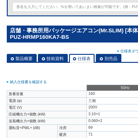
店舗・事務所用パッケージエアコン(Mr.SLIM) [
PUZ-HRMP160KA7-BS
仕様表ダウ
製品概要
技術資料
仕様表
別売品
納入仕様書を確認する
50Hz
160
形番容量
電源 (φ)
三相
200V
電圧 (V)
3.10×1
圧縮機出力×個数 (kW)
0.060×2
送風機出力×個数 (kW)
69
運転音<PWL> (dB)
冷房
71
暖房