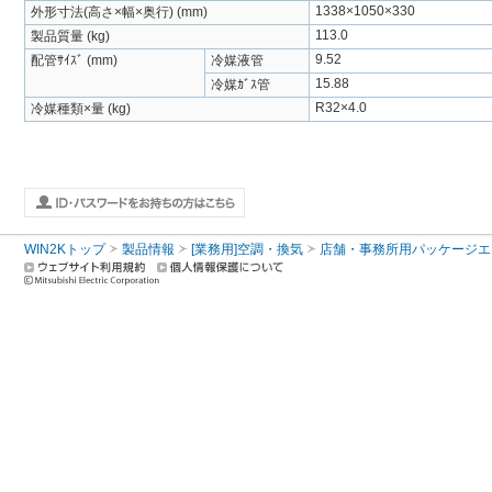
1338×1050×330
外形寸法(高さ×幅×奥行) (mm)
113.0
製品質量 (kg)
9.52
配管ｻｲｽﾞ (mm)
冷媒液管
15.88
冷媒ｶﾞｽ管
R32×4.0
冷媒種類×量 (kg)
WIN2Kトップ
製品情報
[業務用]空調・換気
店舗・事務所用パッケージエアコン