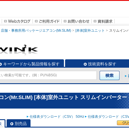
店舗・事務所用パッケージエアコン(Mr.SLIM)
[本体]室外ユニット
スリムイン
キーワードから製品情報を探す
技術資料を探す
(Mr.SLIM) [本体]室外ユニット スリムインバーター
仕様表ダウンロード（CSV） 50Hz
仕様表ダウンロード（CSV）
表
別売品