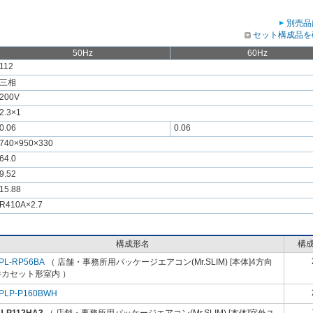
別売品
セット構成品を
50Hz
60Hz
112
三相
200V
2.3×1
0.06
0.06
740×950×330
64.0
9.52
15.88
R410A×2.7
構成形名
構
PL-RP56BA
（ 店舗・事務所用パッケージエアコン(Mr.SLIM) [本体]4方向
井カセット形室内 ）
PLP-P160BWH