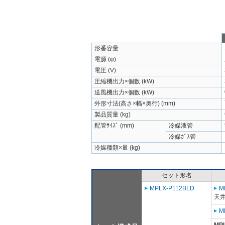
形番容量
電源 (φ)
電圧 (V)
圧縮機出力×個数 (kW)
送風機出力×個数 (kW)
外形寸法(高さ×幅×奥行) (mm)
製品質量 (kg)
配管ｻｲｽﾞ (mm)
冷媒液管
冷媒ｶﾞｽ管
冷媒種類×量 (kg)
セット形名
MPLX-P112BLD
M
天
M