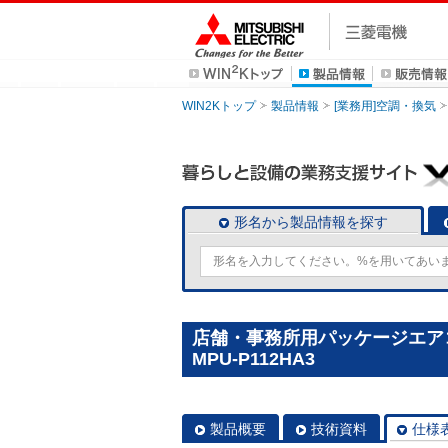
WIN2Kトップ
製品情報
[業務用]空調・換気
形名から製品情報を探す
店舗・事務所用パッケージエアコン
MPU-P112HA3
製品概要
技術資料
仕様