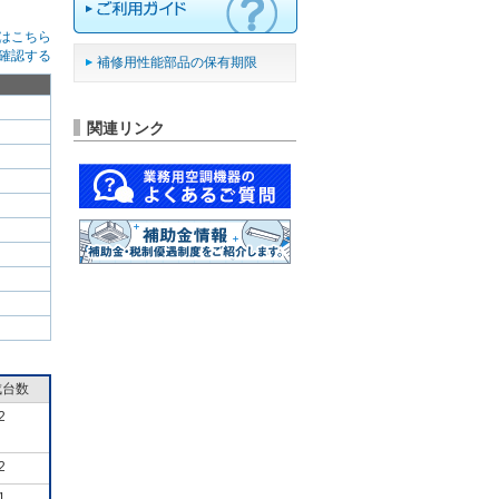
はこちら
確認する
補修用性能部品の保有期限
関連リンク
成台数
2
2
1