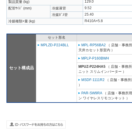
129.0
製品質量 (kg)
9.52
配管ｻｲｽﾞ (mm)
冷媒液管
25.40
冷媒ｶﾞｽ管
R410A×5.8
冷媒種類×量 (kg)
セット形名
MPLZD-P224BLL
MPL-RP56BA2
（ 店舗・事務所用
天井カセット形室内 ）
MPLP-P160BWH
MPUZ-P224HA5
（ 店舗・事務所用
セット構成品
ニット スリムインバーター ）
MSDF-1111R2
（ 店舗・事務所用
）
PAR-SW9RA
（ 店舗・事務所用パ
ン ワイヤレスリモコンキット ）