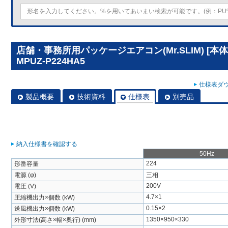
店舗・事務所用パッケージエアコン(Mr.SLIM) [
MPUZ-P224HA5
仕様表ダウ
製品概要
技術資料
仕様表
別売品
納入仕様書を確認する
50Hz
224
形番容量
電源 (φ)
三相
200V
電圧 (V)
4.7×1
圧縮機出力×個数 (kW)
0.15×2
送風機出力×個数 (kW)
1350×950×330
外形寸法(高さ×幅×奥行) (mm)