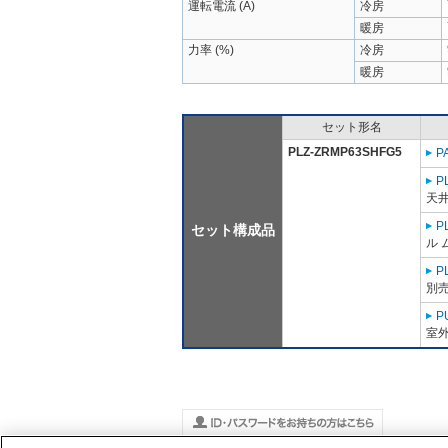
運転電流 (A)
冷房
暖房
力率 (%)
冷房
暖房
セット形名
PLZ-ZRMP63SHFG5
P
P
天井
P
セット構成品
ル 
P
別売
P
室外