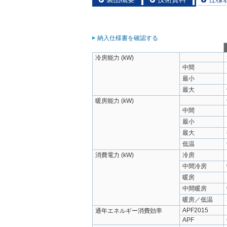
納入仕様書を確認する
冷房能力 (kW)
中間
最小
最大
暖房能力 (kW)
中間
最小
最大
低温
消費電力 (kW)
冷房
中間冷房
暖房
中間暖房
暖房／低温
APF2015
通年エネルギー消費効率
APF