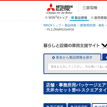
WIN2Kトップ
製品情報
[業務用]空調・換気
PLZ-ZRMP63SHFG5
形名から製品情報を探す
店舗・事務所用パッケージエアコン(
天井カセット形<i-スクエアタイプ>
製品概要
技術資料
仕様