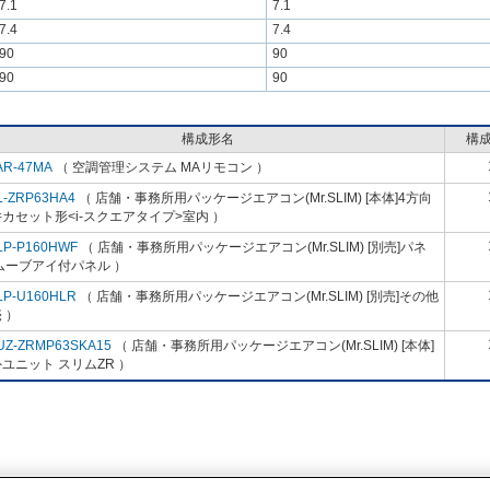
7.1
7.1
7.4
7.4
90
90
90
90
構成形名
構
AR-47MA
（ 空調管理システム MAリモコン ）
L-ZRP63HA4
（ 店舗・事務所用パッケージエアコン(Mr.SLIM) [本体]4方向
カセット形<i-スクエアタイプ>室内 ）
LP-P160HWF
（ 店舗・事務所用パッケージエアコン(Mr.SLIM) [別売]パネ
ムーブアイ付パネル ）
LP-U160HLR
（ 店舗・事務所用パッケージエアコン(Mr.SLIM) [別売]その他
 ）
UZ-ZRMP63SKA15
（ 店舗・事務所用パッケージエアコン(Mr.SLIM) [本体]
ユニット スリムZR ）