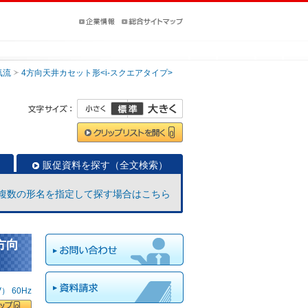
気流
4方向天井カセット形<i-スクエアタイプ>
販促資料を探す（全文検索）
複数の形名を指定して探す場合はこちら
方向
 60Hz