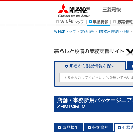
WIN2Kトップ
製品情報
[業務用]空調・換気
形名から製品情報を探す
店舗・事務所用パッケージエアコン(M
ZRMP45LM
製品概要
技術資料
仕様