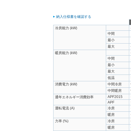
納入仕様書を確認する
冷房能力 (kW)
中間
最小
最大
暖房能力 (kW)
中間
最小
最大
低温
消費電力 (kW)
中間冷房
中間暖房
APF2015
通年エネルギー消費効率
APF
運転電流 (A)
冷房
暖房
力率 (%)
冷房
暖房