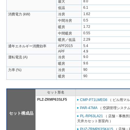
8.0
最大
6.1
低温
1.62
消費電力 (kW)
冷房
0.5
中間冷房
1.72
暖房
0.55
中間暖房
2.29
暖房／低温
APF2015
5.4
通年エネルギー消費効率
APF
4.9
9.0
運転電流 (A)
冷房
9.6
暖房
90
力率 (%)
冷房
90
暖房
セット形名
PLZ-ZRMP63SLF5
CMP-P71LWEG6
（ ビル用マル
PAR-47MA
（ 空調管理システム
セット構成品
PL-RP63LA21
（ 店舗・事務所用
天井カセット形室内 ）
PUZ-ZRMP63SKA15
（ 店舗・事