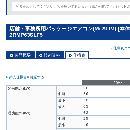
店舗・事務所用パッケージエアコン(Mr.SLIM) [本体
ZRMP63SLF5
仕様表ダウ
製品概要
技術資料
仕様表
納入仕様書を確認する
50Hz
5.6
冷房能力 (kW)
2.6
中間
1.8
最小
6.3
最大
6.3
暖房能力 (kW)
2.9
中間
1.6
最小